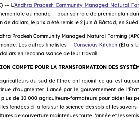
) --
L’
Andhra Pradesh Community Managed Natural Fa
mentale au monde — pour son rôle de premier plan dans l’
n de dollars, le prix a été remis le 2 juin à Båstad, en Suèd
ndhra Pradesh Community Managed Natural Farming (APCNF
monde. Les autres finalistes
—
Conscious Kitchen
(États-U
ollars en reconnaissance de leur travail.
CTION COMPTE POUR LA TRANSFORMATION DES SYSTÈ
agriculteurs du sud de l’Inde ont rejoint ce qui est aujou
ontinue d’augmenter. Lancé par le gouvernement de l’Éta
 plus de 10 000 agriculteurs-formateurs pour aider les pe
les fondées à la fois sur la science des sols et les savoi
ltures de couverture maintenues toute l’année et les semis