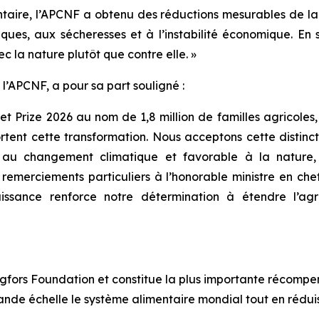
taire, l’APCNF a obtenu des réductions mesurables de l
tiques, aux sécheresses et à l’instabilité économique. E
ec la nature plutôt que contre elle. »
l’APCNF, a pour sa part souligné :
t Prize 2026 au nom de 1,8 million de familles agricoles, 
tent cette transformation. Nous acceptons cette distinct
au changement climatique et favorable à la nature, e
merciements particuliers à l’honorable ministre en che
aissance renforce notre détermination à étendre l’agr
rgfors Foundation et constitue la plus importante récomp
grande échelle le système alimentaire mondial tout en rédui