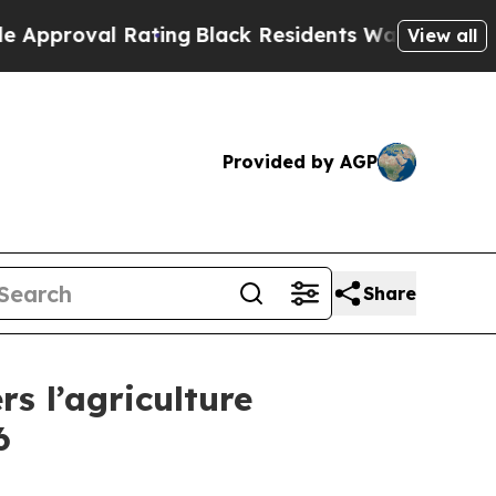
val Rating
Black Residents Warned of Abusive Cop
View all
Provided by AGP
Share
rs l’agriculture
6