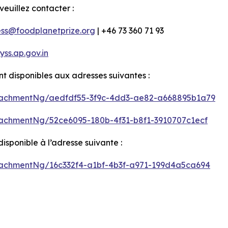
euillez contacter :
ess@foodplanetprize.org
| +46 73 360 71 93
s.ap.gov.in
 disponibles aux adresses suivantes :
tachmentNg/aedfdf55-3f9c-4dd3-ae82-a668895b1a79
achmentNg/52ce6095-180b-4f31-b8f1-3910707c1ecf
ponible à l’adresse suivante :
achmentNg/16c332f4-a1bf-4b3f-a971-199d4a5ca694