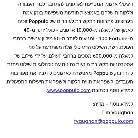
דיגיטלי
ארגוני
,
המסייעת
לארגונים
להתחבר
לכוח
העבודה
וללקוחות
שלהם
באמצעות
הודעות
משפיעות
בזמן
אמת
בערוצים
.
פתרונות
התקשורת
לעובדים
של
Poppulo
זוכים
לאמון
של
למעלה
מ-10,000
ארגונים
-
כולל
יותר
מ-40
מ-
Fortune
100 -
ומגיעים
ליותר
מ-50
מיליון
אנשים
ברחבי
העולם
.
רשת
השילוט
הדיגיטלי
שלה
משתרעת
על
פני
למעלה
מ-600,000
מסכים
ברחבי
העולם
.
על
ידי
שילוב
של
אסטרטגיות
תקשורת
מונעות
נתונים
עם
טכנולוגיית
שילוט
ניתנת
להרחבה
,
Poppulo
מאפשרת
לארגונים
להגביר
את
מעורבות
העובדים
,
לשפר
את
חווית
הלקוח
ולשפר
את
היעילות
התפעולית
.
למידע
נוסף
בכתובת
www.poppulo.com
.
למידע נוסף
–
מדיה:
Tim Vaughan
tvaughan@poppulo.com