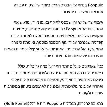
Poppulo
בנויות
על
הבסיס
החזק
ביותר
של
שיטות
עבודה
אחראיות
ומערכות
עמידות
.
אימות
צד
שלישי
זה
,
שנכנס
לתוקף
באופן
מיידי
,
מדגיש
את
המחויבות
של
Poppulo
לפיתוח
ופריסה
אחראיים
,
אמינים
ושקופים
של
בינה
מלאכותית
.
ההסמכה
הגיעה
לאחר
ביקורת
קפדנית
שנערכה
על
ידי
גוף
הסמכה
מוסמך
,
ואימתה
כי
נוהלי
הממשל
,
ניהול
הסיכונים
והאחריות
של
Poppulo
עומדים
באמות
המידה
הבינלאומיות
המחמירות
ביותר
.
ככל
שארגונים
פועלים
יותר
ויותר
על
במה
גלובלית
,
כולל
באזורים
עם
כמה
מתקנות
הבינה
המלאכותית
המחמירות
ביותר
בעולם
כמו
האיחוד
האירופי
,
הסמכה
זו
מבטיחה
פיקוח
עקבי
ואחראי
על
בינה
מלאכותית
,
ומעניקה
לארגונים
ביטחון
במעורבות
עובדים
ולקוחות
.
בתגובה
להכרזה
,
מנכ"לית
Poppulo
רות
פורנל
(
Ruth Fornell
)