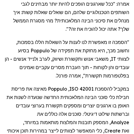
אמרה
: "
ככל
שארגונים
הופכים
להיות
יותר
מבחינים
לגבי
השותפים
הטכנולוגיים
שלהם
,
הם
שואלים
שאלות
קשות
:
איך
מנהלים
את
סיכוני
הבינה
המלאכותית
?
מהי
מסגרת
הממשל
שלך
?
אתה
יכול
להוכיח
את
זה
?".
"
הסמכה
זו
מאפשרת
לנו
לענות
על
השאלות
הללו
בסמכות
,
וחשוב
מכך
,
היא
מחזקת
את
תפקידה
של
Poppulo
בסיוע
לצוותי
IT,
משאבי
אנוש
ותקשורת
ושיווק
,
לערב
ולנייד
אנשים
-
הן
עובדים
והן
לקוחות -
תוך
העברת
מסרים
עקביים
ואמינים
בפלטפורמות
תקשורת",
אמר
ה
פורנל
.
במקביל
להסמכת
ISO 42001
,
Poppulo
מאיצה
את
פריסת
חבילת
כלי
סוכני
הבינה
המלאכותית
החדשה
שנועדה
לשנות
את
האופן
בו
ארגונים
יוצרים
ומספקים
תקשורת
בערוצי
עובדים
וברשתות
שילוט
דיגיטלי
.
סוכנים
אלה
כוללים
את
Analyze
,
המספק
תובנות
והמלצות
מותאמות
במיוחד
,
ואת
Create
,
כלי
המאפשר
לצוותים
לייצר
במהירות
תוכן
איכותי