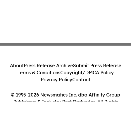
About
Press Release Archive
Submit Press Release
Terms & Conditions
Copyright/DMCA Policy
Privacy Policy
Contact
© 1995-2026 Newsmatics Inc. dba Affinity Group
Publishing & Industry Post Barbados. All Rights
Reserved.
Cookie Settings / Your Privacy Choices