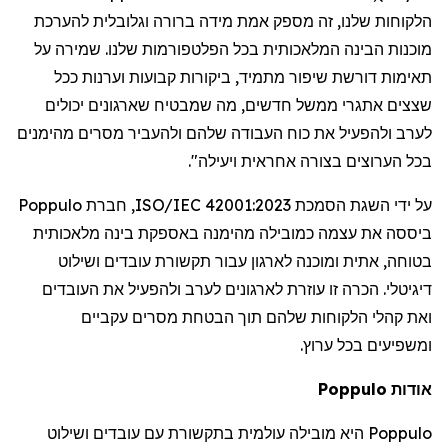
הלקוחות
שלנו
,
זה
מספק
אמת
מידה
ברורה
וגלובלית
להערכת
מוכנות
הבינה
המלאכותית
בכל
הפלטפורמות
שלנו
.
שמירה
על
תאימות
דורשת
שיפור
מתמיד
,
ביקורות
קבועות
וערנות
ככל
שצצים
אתגרי
ממשל
חדשים
,
מה
שמבטיח
שארגונים
יכולים
לערב
ולהפעיל
את
כוח
העבודה
שלהם
ולהעביר
מסרים
מהימנים
בכל
הערוצים
בצורה
אחראית
ויעילה
".
על
ידי
השגת
הסמכת
ISO/IEC 42001:2023,
חברת
Poppulo
ביססה
את
עצמה
כמובילה
מהימנה
באספקת
בינה
מלאכותית
בטוחה
,
אתית
ומוכנה
לארגון
עבור
תקשורת
עובדים
ושילוט
דיגיטלי
.
הכרה
זו
עוזרת
לארגונים
לערב
ולהפעיל
את
העובדים
ואת
קהלי
הלקוחות
שלהם
תוך
הבטחת
מסרים
עקביים
ומשפיעים
בכל
ערוץ
.
אודות
Poppulo
Poppulo
היא
מובילה
עולמית
בתקשורת
עם
עובדים
ושילוט