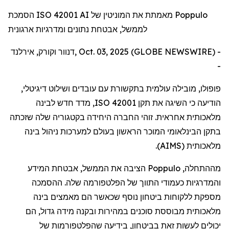
הסמכת ISO 42001 AI מאמתת את המוניטין של Poppulo
לממשל, אבטחת נתונים ומדרגיות ארגונית
דנוור וקורק, אירלנד, Oct. 03, 2025 (GLOBE NEWSWIRE) -
-
פופולו
,
מובילה
עולמית
בתקשורת
עם
עובדים
ושילוט
דיגיטלי
,
הודיעה
כי
השיגה
את
תקן
ISO 42001
,
מדד
חדש
לבינה
מלאכותית
אחראית
.
זוהי
החברה
היחידה
בקטגוריה
שלה
שזכתה
בתקן
הבינלאומי
המוכר
הראשון
בעולם
למערכות
ניהול
בינה
מלאכותית
(
AIMS
).
מההתחלה
,
Poppulo
הציבה
את
הממשל
,
אבטחת
המידע
והמדרגיות
כעמודי
התווך
של
הפלטפורמה
שלה
.
ההסמכה
מספקת
ללקוחות
ביטחון
נוסף
שכאשר
הם
מאמצים
בינה
מלאכותית
מבוססת
סוכנים
במהירות
ובקנה
מידה
גדול
,
הם
יכולים
לעשות
זאת
בביטחון
,
בידיעה
שהפלטפורמות
של