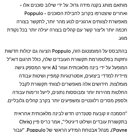
מותאם
מותג
בקנה
מידה
גדול
.
על
ידי
שילוב
סוכנים
אלו
-
ואחרים
שיצטרפו
בקרוב
לחבילת
הסוכנים
-
Poppulo
מאפשרת
לצוותים
ארגוניים
לנוע
מהר
יותר
,
לתקשר
בצורה
חכמה
יותר
וליצור
קשר
עם
קהלים
בצורה
יעילה
יותר
בכל
נקודת
מגע
.
בהתבסס
על
המומנטום
הזה
,
Poppulo
הציגה
גם
יכולות
חדשות
וחזקות
בפלטפורמת
תקשורת
העובדים
שלה
,
כולל
תרגום
דוא"ל
המופעל
על
ידי
בינה
מלאכותית
ועוזר
AI
אישי
המספק
גישה
מיידית
למדדי
ביצועים
,
אסטרטגיות
קמפיין
ושיטות
עבודה
מומלצות
.
חידושים
אלה
מאפשרים
לצוותי
תקשורת
לקבל
החלטות
מהירות
יותר
ומבוססות
נתונים
,
לייעל
זרימות
עבודה
ולספק
מסרים
רלוונטיים
ומשפיעים
יותר
בקרב
קהלים
גלובליים
.
"
הסמכה
זו
קובעת
סטנדרט
חדש
לבינה
מלאכותית
אחראית
בתקשורת
עובדים
ושילוט
דיגיטלי
",
אמר
כריס
פיין
(
Chris
Payne
)
,
מנהל
אבטחת
המידע
הראשי
של
Poppulo
. "
עבור