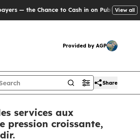
e Chance to Cash in on Publicly Owned oil
Five Q
View all
Provided by AGP
Share
es services aux
e pression croissante,
dir.