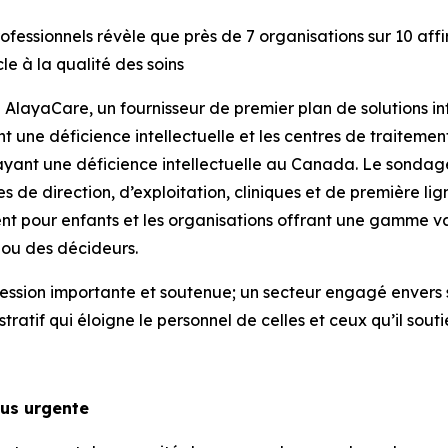
essionnels révèle que près de 7 organisations sur 10 aff
le à la qualité des soins
yaCare, un fournisseur de premier plan de solutions inf
t une déficience intellectuelle et les centres de traiteme
ayant une déficience intellectuelle au Canada. Le sondage,
s de direction, d’exploitation, cliniques et de première li
ment pour enfants et les organisations offrant une gamme va
 ou des décideurs.
ression importante et soutenue; un secteur engagé envers s
tif qui éloigne le personnel de celles et ceux qu’il souti
lus urgente