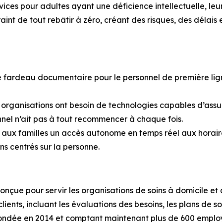
s pour adultes ayant une déficience intellectuelle, leur hi
aint de tout rebâtir à zéro, créant des risques, des délais 
fardeau documentaire pour le personnel de première ligne 
s organisations ont besoin de technologies capables d’assur
sonnel n’ait pas à tout recommencer à chaque fois.
r aux familles un accès autonome en temps réel aux horaire
ns centrés sur la personne.
nçue pour servir les organisations de soins à domicile et
ients, incluant les évaluations des besoins, les plans de soin
es. Fondée en 2014 et comptant maintenant plus de 600 empl