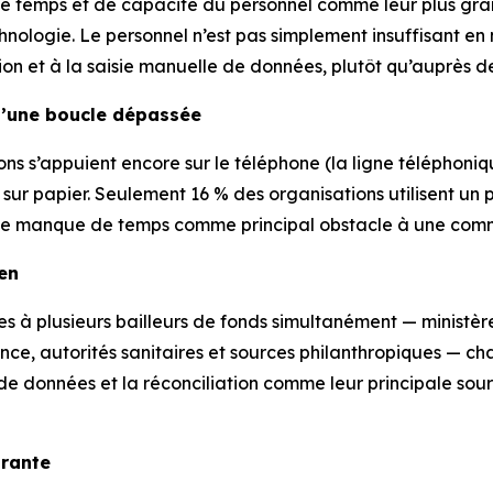
e temps et de capacité du personnel comme leur plus grand
hnologie. Le personnel n’est pas simplement insuffisant en 
on et à la saisie manuelle de données, plutôt qu’auprès des
d’une boucle dépassée
 s’appuient encore sur le téléphone (la ligne téléphonique 
 sur papier. Seulement 16 % des organisations utilisent un p
té le manque de temps comme principal obstacle à une comm
en
s à plusieurs bailleurs de fonds simultanément — ministèr
nfance, autorités sanitaires et sources philanthropiques — 
e de données et la réconciliation comme leur principale sou
urante