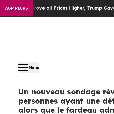
n Drove oil Prices Higher, Trump Gave Political
AGP PICKS
Menu
Un nouveau sondage révè
personnes ayant une défi
alors que le fardeau admi