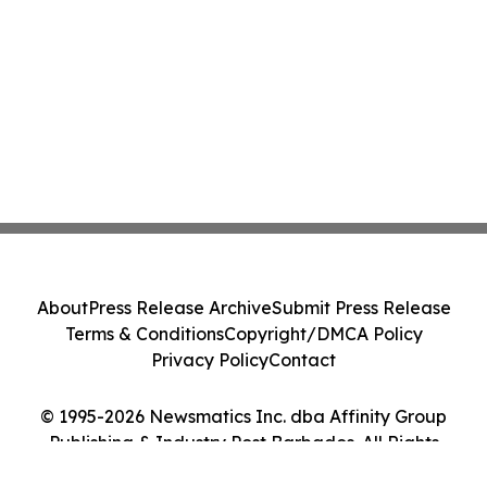
About
Press Release Archive
Submit Press Release
Terms & Conditions
Copyright/DMCA Policy
Privacy Policy
Contact
© 1995-2026 Newsmatics Inc. dba Affinity Group
Publishing & Industry Post Barbados. All Rights
Reserved.