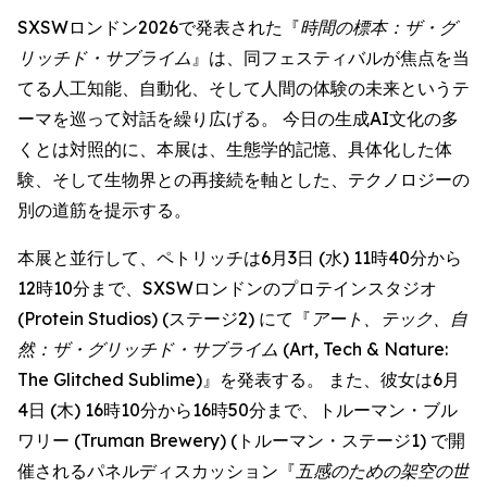
SXSWロンドン2026で発表された『
時間の標本：ザ・グ
リッチド・サブライム
』は、同フェスティバルが焦点を当
てる人工知能、自動化、そして人間の体験の未来というテ
ーマを巡って対話を繰り広げる。 今日の生成AI文化の多
くとは対照的に、本展は、生態学的記憶、具体化した体
験、そして生物界との再接続を軸とした、テクノロジーの
別の道筋を提示する。
本展と並行して、ペトリッチは6月3日 (水) 11時40分から
12時10分まで、SXSWロンドンのプロテインスタジオ
(Protein Studios) (ステージ2) にて『
アート、テック、自
然：ザ・グリッチド・サブライム
(Art, Tech & Nature:
The Glitched Sublime)』を発表する。 また、彼女は6月
4日 (木) 16時10分から16時50分まで、トルーマン・ブル
ワリー (Truman Brewery) (トルーマン・ステージ1) で開
催されるパネルディスカッション『
五感のための架空の世