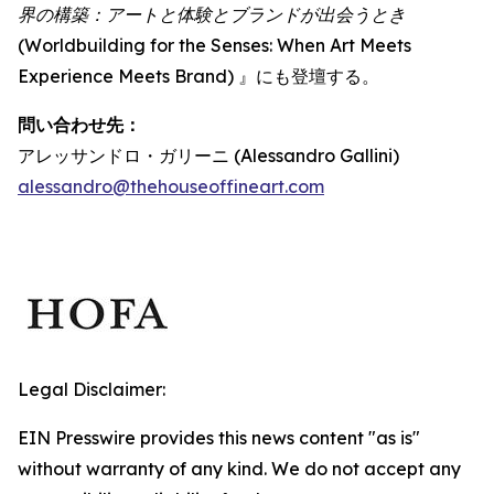
界の構築：アートと体験とブランドが出会うとき
(Worldbuilding for the Senses: When Art Meets
Experience Meets Brand) 』にも登壇する。
問い合わせ先：
アレッサンドロ・ガリーニ (Alessandro Gallini)
alessandro@thehouseoffineart.com
Legal Disclaimer:
EIN Presswire provides this news content "as is"
without warranty of any kind. We do not accept any