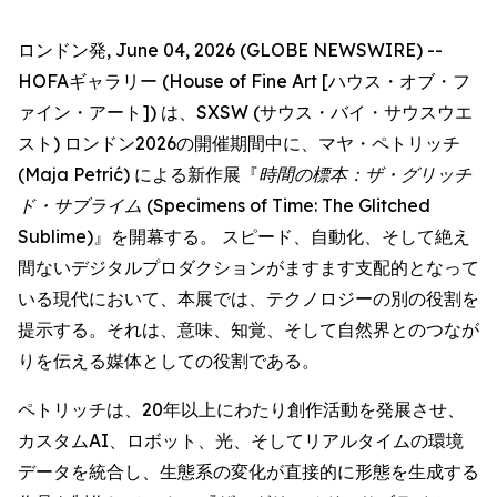
ロンドン発, June 04, 2026 (GLOBE NEWSWIRE) --
HOFAギャラリー (House of Fine Art [ハウス・オブ・フ
ァイン・アート]) は、SXSW (サウス・バイ・サウスウエ
スト) ロンドン2026の開催期間中に、マヤ・ペトリッチ
(Maja Petrić) による新作展『
時間の標本：ザ・グリッチ
ド・サブライム
(Specimens of Time: The Glitched
Sublime)』を開幕する。 スピード、自動化、そして絶え
間ないデジタルプロダクションがますます支配的となって
いる現代において、本展では、テクノロジーの別の役割を
提示する。それは、意味、知覚、そして自然界とのつなが
りを伝える媒体としての役割である。
ペトリッチは、20年以上にわたり創作活動を発展させ、
カスタムAI、ロボット、光、そしてリアルタイムの環境
データを統合し、生態系の変化が直接的に形態を生成する