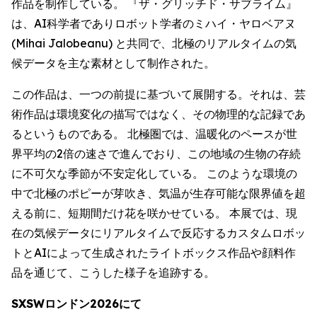
作品を制作している。 『ザ・グリッチド・サブライム』
は、AI科学者でありロボット学者のミハイ・ヤロベアヌ
(Mihai Jalobeanu) と共同で、北極のリアルタイムの気
候データを主な素材として制作された。
この作品は、一つの前提に基づいて展開する。それは、芸
術作品は環境変化の描写ではなく、その物理的な記録であ
るというものである。 北極圏では、温暖化のペースが世
界平均の2倍の速さで進んでおり、この地域の生物の存続
に不可欠な季節が不安定化している。 このような環境の
中で北極のポピーが芽吹き、気温が生存可能な限界値を超
える前に、短期間だけ花を咲かせている。 本展では、現
在の気候データにリアルタイムで反応するカスタムロボッ
トとAIによって生成されたライトボックス作品や顔料作
品を通じて、こうした様子を追跡する。
SXSWロンドン2026にて