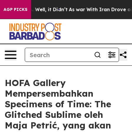
nd 40%. Well, it Didn’t
As war With Iran Drove oil P
AGP PICKS
HOFA Gallery
Mempersembahkan
Specimens of Time: The
Glitched Sublime oleh
Maja Petrić, yang akan