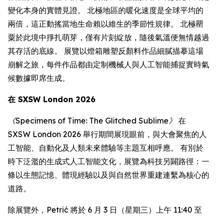
變化本身的實體見證。 北極地區的暖化速度是全球平均的
兩倍，這正動搖當地生命賴以維生的季節性規律。 北極罌
粟於此境中掙扎萌芽，僅有片刻綻放，隨後氣溫便無情越過
其存活的底線。 展覽以燈箱雕塑反顏料作品細膩描摹這場
崩解之旅，每件作品都由定制機械人與人工智能捕捉實時氣
候數據即席生成。
在 SXSW London 2026
《Specimens of Time: The Glitched Sublime》
在
SXSW London 2026 舉行期間展現眼前，與大會聚焦的人
工智能、自動化及人類未來體驗等主題互相呼應。 有別於
時下泛濫的生成式人工智能文化，展覽為科技另闢路徑：一
條以生態記憶、體現經驗以及與自然世界重建連繫為核心的
道路。
除展覽外，Petrić 將於 6 月 3 日（星期三）上午 11:40 至