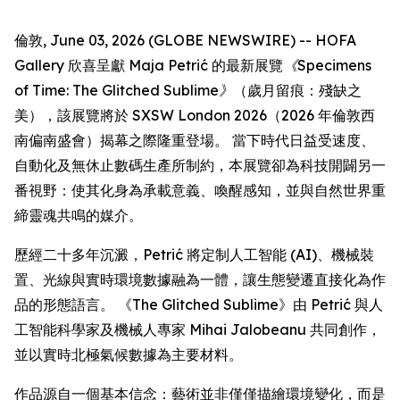
倫敦, June 03, 2026 (GLOBE NEWSWIRE) -- HOFA
Gallery 欣喜呈獻 Maja Petrić 的最新展覽
《Specimens
of Time: The Glitched Sublime》
（歲月留痕：殘缺之
美），該展覽將於 SXSW London 2026（2026 年倫敦西
南偏南盛會）揭幕之際隆重登場。 當下時代日益受速度、
自動化及無休止數碼生產所制約，本展覽卻為科技開闢另一
番視野：使其化身為承載意義、喚醒感知，並與自然世界重
締靈魂共鳴的媒介。
歷經二十多年沉澱，Petrić 將定制人工智能 (AI)、機械裝
置、光線與實時環境數據融為一體，讓生態變遷直接化為作
品的形態語言。 《The Glitched Sublime》由 Petrić 與人
工智能科學家及機械人專家 Mihai Jalobeanu 共同創作，
並以實時北極氣候數據為主要材料。
作品源自一個基本信念：藝術並非僅僅描繪環境變化，而是