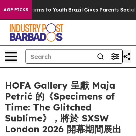
to Abate Harms to Youth
Brazil Gives Parents Social Me
AGP PICKS
HOFA Gallery 呈獻 Maja
Petrić 的《Specimens of
Time: The Glitched
Sublime》，將於 SXSW
London 2026 開幕期間展出